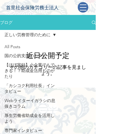
首里社会保険労務士法人
ブログ
正しい労務管理のために
All Posts
近日公開予定
国の公的支援のカタチ
【ほぼ実録】小企業でもで
その他のカテゴリーの記事を見まし
きる！？助成金活用ものが
ょう。
たり
「カシコク利用社長」イン
タビュー
Webライターイガラシの息
抜きコラム
厚生労働省助成金を活用し
よう
​首里社会保険労務士法人
専門家インタビュー
​東京オフィス