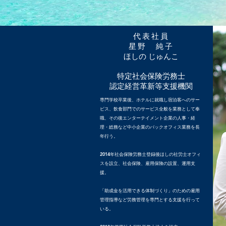
代表社員
星野 純子
ほしの じゅんこ
特定社会保険労務士
認定経営革新等支援機関
専門学校卒業後、ホテルに就職し宿泊客へのサー
ビス、飲食部門でのサービス全般を業務として奉
職、その後エンターテイメント企業の人事・経
理・総務など中小企業のバックオフィス業務を長
年行う。
2014年社会保険労務士登録後ほしの社労士オフィ
スを設立、社会保険、雇用保険の設置、運用支
援。
「助成金を活用できる体制づくり」のための雇用
管理指導など労務管理を専門とする支援を行って
いる。