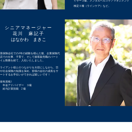
イサー３級、メンタルヘルスケアマネジメント
検定Ⅱ種（ラインケア）など。
シニアマネージャー
花川 麻記子
はなかわ まきこ
害保険会社での4年の経験を積んだ後、企業保険代
店での仕事、子育て、そして接客販売職のパート
イム勤務を経て、入社いたしました。
ライアント様とのつながりを大切にしながら、労
や社会保険の知識を深め、皆様の会社の成長をサ
ートするお手伝いができれば嬉しいです！
保有資格》
年金アドバイザー ３級
給与計算技能 2 級