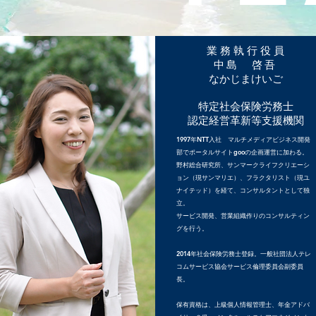
​​業 務 執 行 役 員
中島 啓吾
なかじまけいご
特定社会保険労務士
認定経営革新等支援機関
1997年NTT入社 マルチメディアビジネス開発
部でポータルサイトgooの企画運営に加わる。
野村総合研究所、サンマークライフクリエーシ
ョン（現サンマリエ）、フラクタリスト（現ユ
ナイテッド）を経て、コンサルタントとして独
立。
サービス開発、営業組織作りのコンサルティン
グを行う。
2014年社会保険労務士登録。一般社団法人テレ
コムサービス協会サービス倫理委員会副委員
長。
保有資格は、上級個人情報管理士、年金アドバ