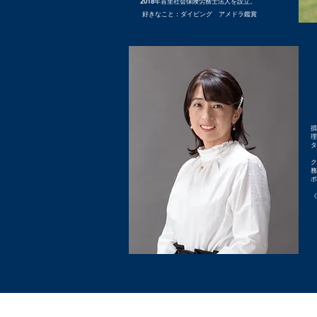
2018年首里社会保険労務士法人を設立。
好きなこと：ダイビング アメドラ鑑賞
損
理
タ
ク
務
ポ
《