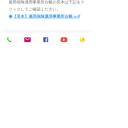
雇用保険適用事業所台帳の見本は下記をク
リックしてご確認ください。
​◆
【見本】雇用保険適用事業所台帳.pdf
​首里社会保険労務士法人
​東京オフィス
〒150-0043
東京都渋谷区道玄坂2-15-1
ノア道玄坂522号室
​沖縄オフィス
〒900-0015
沖縄県那覇市久茂地2丁目12番6号
​ライフワーク久茂地ビル
​TEL
050-5526-4102
​FAX
03-6735-4880